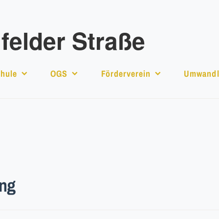
elder Straße
hule
OGS
Förderverein
Umwandl
ung