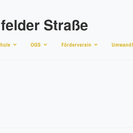
elder Straße
hule
OGS
Förderverein
Umwandl