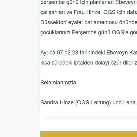
perşembe günü için planlanan Ebeveyn
çalışanları ve Frau Hinze, OGS için dah
Düsseldorf eyalet parlamentosu önünde 
çocuklarınızı Perşembe günü OGS’e gö
Ayrıca 07.12.23 tarihindeki Ebeveyn Kaf
kısa süredeki iptalden dolayı özür dileriz
Selamlarımızla
Sandra Hinze (OGS-Leitung) und Lena B
Beitragsnavigation