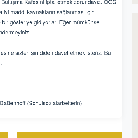
 Buluşma Kafesini iptal etmek zorundayız. OGS
a iyi maddi kaynakların sağlanması için
bir gösteriye gidiyorlar. Eğer mümkünse
ndermeyiniz.
esine sizleri şimdiden davet etmek isteriz. Bu
.
aßenhoff (Schulsozialarbeiterin)