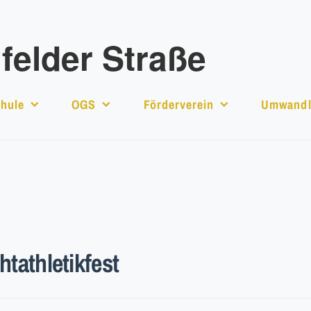
elder Straße
hule
OGS
Förderverein
Umwandl
tathletikfest